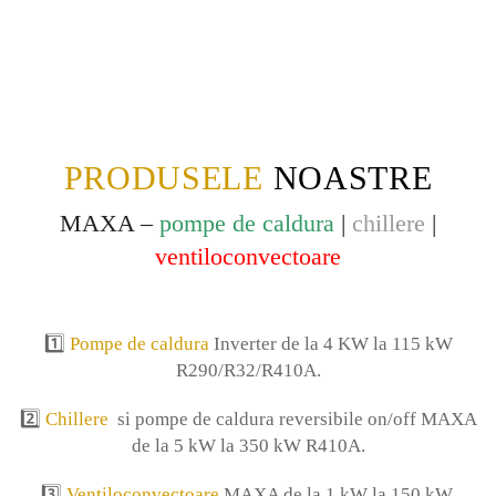
PRODUSELE
NOASTRE
MAXA –
pompe de caldura
|
chillere
|
ventiloconvectoare
1️⃣
Pompe de caldura
Inverter de la 4 KW la 115 kW
R290/R32/R410A.
2️⃣
Chillere
si pompe de caldura reversibile on/off MAXA
de la 5 kW la 350 kW R410A.
3️⃣
Ventiloconvectoare
MAXA de la 1 kW la 150 kW.