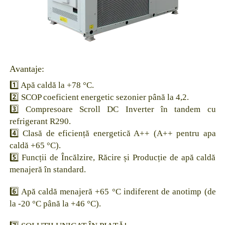
Avantaje:
1️⃣ Apă caldă la +78 °C.
2️⃣ SCOP coeficient energetic sezonier până la 4,2.
3️⃣ Compresoare Scroll DC Inverter în tandem cu
refrigerant R290.
4️⃣ Clasă de eficiență energetică A++ (A++ pentru apa
caldă +65 °C).
5️⃣ Funcții de Încălzire, Răcire și Producție de apă caldă
menajeră în standard.
6️⃣ Apă caldă menajeră +65 °C indiferent de anotimp (de
la -20 °C până la +46 °C).