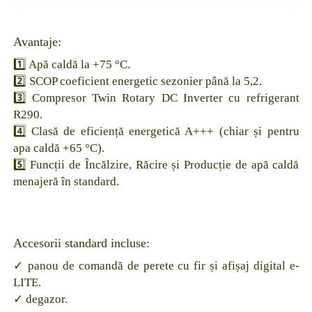
Avantaje:
1️⃣ Apă caldă la +75 °C.
2️⃣ SCOP coeficient energetic sezonier până la 5,2.
3️⃣ Compresor Twin Rotary DC Inverter cu refrigerant
R290.
4️⃣ Clasă de eficiență energetică A+++ (chiar și pentru
apa caldă +65 °C).
5️⃣ Funcții de Încălzire, Răcire și Producție de apă caldă
menajeră în standard.
Accesorii standard incluse:
✓ panou de comandă de perete cu fir și afișaj digital e-
LITE.
✓ degazor.