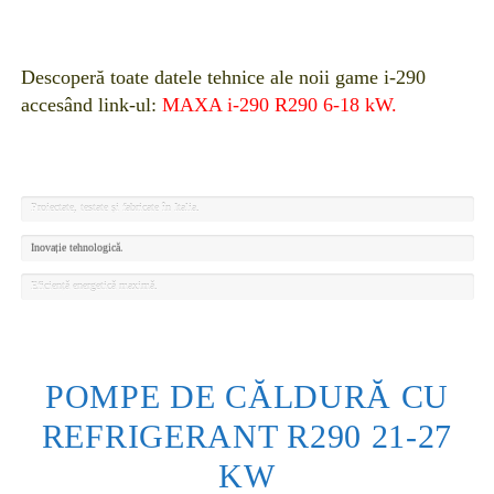
Descoperă toate datele tehnice ale noii game i-290
accesând link-ul:
MAXA i-290 R290 6-18 kW.
Proiectate, testate și fabricate în Italia.
Inovație tehnologică.
Eficiență energetică maximă.
POMPE DE CĂLDURĂ CU
REFRIGERANT R290 21-27
KW