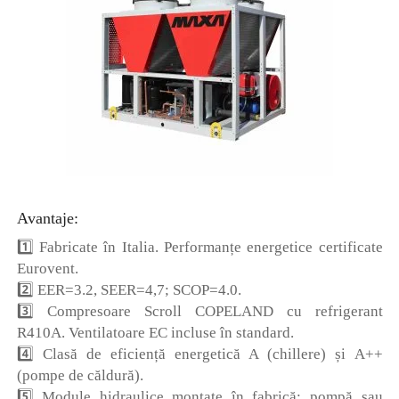
Avantaje:
1️⃣ Fabricate în Italia. Performanțe energetice certificate
Eurovent.
2️⃣ EER=3.2, SEER=4,7; SCOP=4.0.
3️⃣ Compresoare Scroll COPELAND cu refrigerant
R410A. Ventilatoare EC incluse în standard.
4️⃣ Clasă de eficiență energetică A (chillere) și A++
(pompe de căldură).
5️⃣ Module hidraulice montate în fabrică: pompă sau