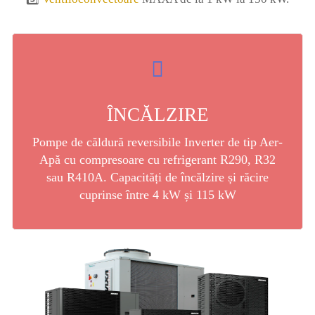
ÎNCĂLZIRE
Pompe de căldură reversibile Inverter de tip Aer-
Apă cu compresoare cu refrigerant R290, R32
sau R410A. Capacități de încălzire și răcire
cuprinse între 4 kW și 115 kW