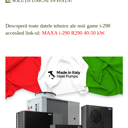
7️⃣ SOLUȚII UNICAT ÎN PIAȚĂ!
Descoperă toate datele tehnice ale noii game i-290
accesând link-ul:
MAXA i-290 R290 40-50 kW.