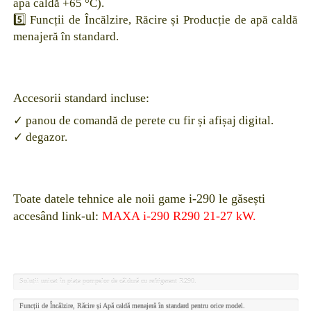
apa caldă +65 °C).
5️⃣ Funcții de Încălzire, Răcire și Producție de apă caldă
menajeră în standard.
Accesorii standard incluse:
✓ panou de comandă de perete cu fir și afișaj digital.
✓ degazor.
Toate datele tehnice ale noii game i-290 le găsești
accesând link-ul:
MAXA i-290 R290 21-27 kW.
Soluții unicat în piața pompelor de căldură cu refrigerant R290.
Funcții de Încălzire, Răcire și Apă caldă menajeră în standard pentru orice model.