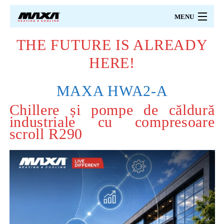
MENU
THE FUTURE IS ALREADY
MAXA
HERE!
PRODUSE
MAXA HWA2-A
PRETURI
Chillere și pompe de căldură
industriale cu compresoare
CATALOAGE
scroll R290
PROIECTARE
CERTIFICARI
SERVICII
CONTACT