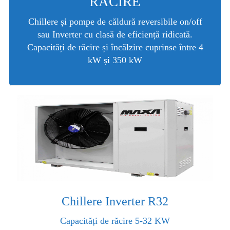
RĂCIRE
Chillere și pompe de căldură reversibile on/off
sau Inverter cu clasă de eficiență ridicată.
Capacități de răcire și încălzire cuprinse între 4
kW și 350 kW
Chillere Inverter R32
Capacități de răcire 5-32 KW