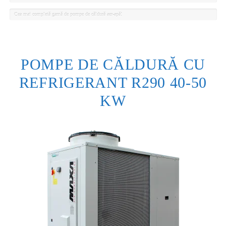
Cea mai completă gamă de pompe de căldură aer-apă!
POMPE DE CĂLDURĂ CU
REFRIGERANT R290 40-50
KW