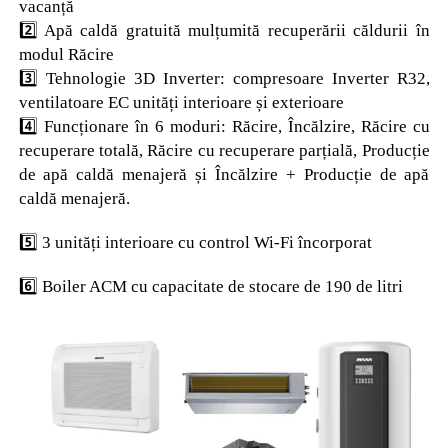
vacanță
2️⃣ Apă caldă gratuită mulțumită recuperării căldurii în
modul Răcire
3️⃣ Tehnologie 3D Inverter: compresoare Inverter R32,
ventilatoare EC unități interioare și exterioare
4️⃣ Funcționare în 6 moduri: Răcire, Încălzire, Răcire cu
recuperare totală, Răcire cu recuperare parțială, Producție
de apă caldă menajeră și Încălzire + Producție de apă
caldă menajeră.
5️⃣ 3 unități interioare cu control Wi-Fi încorporat
6️⃣ Boiler ACM cu capacitate de stocare de 190 de litri