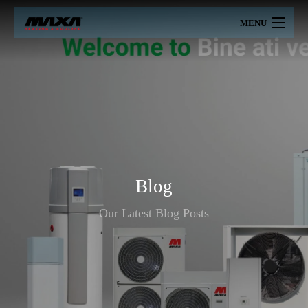
MENU
MAXA
PRODUSE
PRETURI
CATALOAGE
Blog
PROIECTARE
Our Latest Blog Posts
CERTIFICARI
SERVICII
CONTACT