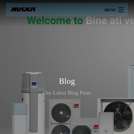
MENU
MAXA
PRODUSE
PRETURI
CATALOAGE
Blog
PROIECTARE
Our Latest Blog Posts
CERTIFICARI
SERVICII
CONTACT