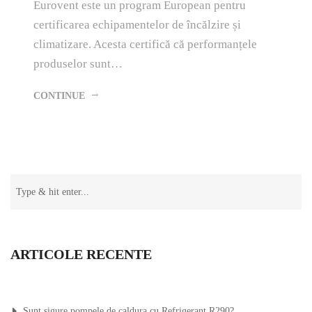
Eurovent este un program European pentru
certificarea echipamentelor de încălzire și
climatizare. Acesta certifică că performanțele
produselor sunt…
CONTINUE
ARTICOLE RECENTE
Sunt sigure pompele de caldura cu Refrigerant R290?