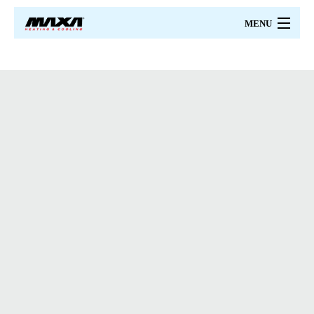
MENU
MAXA
PRODUSE
PRETURI
CATALOAGE
PROIECTARE
CERTIFICARI
SERVICII
CONTACT