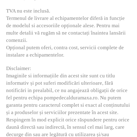
TVA nu este inclusă.
Termenul de livrare al echipamentelor diferă in funcție
de modelul si accesoriile opționale alese. Pentru mai
multe detalii vă rugăm să ne contactați înaintea lansării
comenzii.
Opțional putem oferi, contra cost, servicii complete de
instalare a echipamentelor.
Disclaimer:
Imaginile si informațiile din acest site sunt cu titlu
informativ și pot suferi modificări ulterioare, fără
notificări in prealabil, ce nu angajează obligații de orice
fel pentru echipa pompedecalduramaxa.ro. Nu putem
garanta pentru caracterul complet si exact al conținutului
și a produselor și serviciilor prezentate în acest site.
Respingem în mod explicit orice răspundere pentru orice
daună directă sau indirectă, în sensul cel mai larg, care
decurge din sau are legătură cu utilizarea și/sau