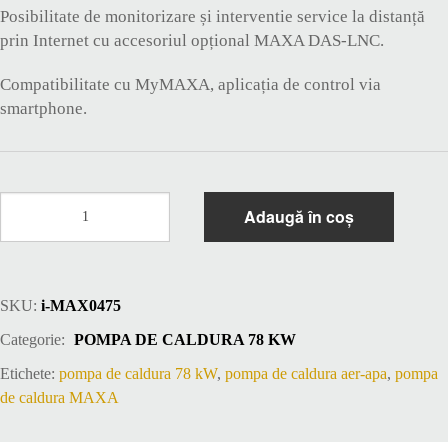
Posibilitate de monitorizare și interventie service la distanță
prin Internet cu accesoriul opțional MAXA DAS-LNC.
Compatibilitate cu MyMAXA, aplicația de control via
smartphone.
Cantitate
Adaugă în coș
Pompa
de
caldura
78
SKU:
i-MAX0475
kW
MAXA
Categorie:
POMPA DE CALDURA 78 KW
i-
MAX
Etichete:
pompa de caldura 78 kW
,
pompa de caldura aer-apa
,
pompa
0475
de caldura MAXA