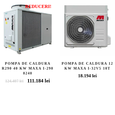
REDUCERI!
POMPA DE CALDURA
POMPA DE CALDURA 12
R290 40 KW MAXA I-290
KW MAXA I-32V5 10T
0240
18.194
lei
Prețul
111.184
lei
Prețul
124.407
lei
inițial
curent
a
este:
fost:
111.184 lei.
124.407 lei.