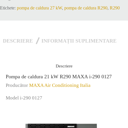
i-
Etichete:
pompa de caldura 27 kW
,
pompa de caldura R290
,
R290
290
0127
DESCRIERE
INFORMAȚII SUPLIMENTARE
Descriere
Pompa de caldura 21 kW R290 MAXA i-290 0127
Producător
MAXA Air Conditioning Italia
Model i-290 0127