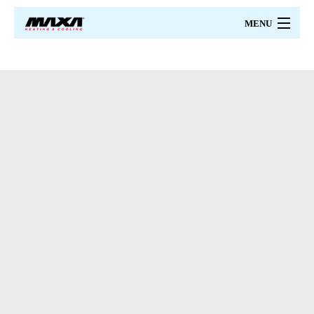
MENU
MAXA
PRODUSE
PRETURI
CATALOAGE
PROIECTARE
CERTIFICARI
SERVICII
CONTACT