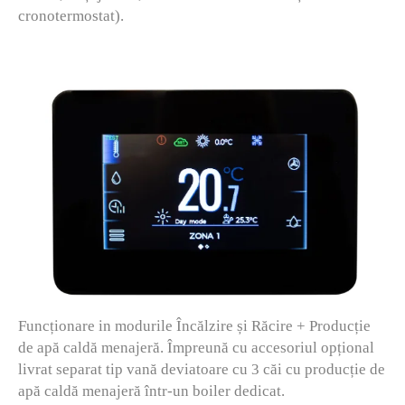
cronotermostat).
Funcționare in modurile Încălzire și Răcire + Producție
de apă caldă menajeră. Împreună cu accesoriul opțional
livrat separat tip vană deviatoare cu 3 căi cu producție de
apă caldă menajeră într-un boiler dedicat.