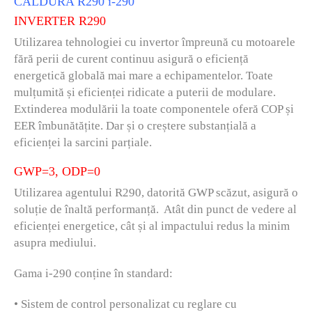
CALDURA R290 i-290
INVERTER R290
Utilizarea tehnologiei cu invertor împreună cu motoarele
fără perii de curent continuu asigură o eficiență
energetică globală mai mare a echipamentelor. Toate
mulțumită și eficienței ridicate a puterii de modulare.
Extinderea modulării la toate componentele oferă COP și
EER îmbunătățite. Dar și o creștere substanțială a
eficienței la sarcini parțiale.
GWP=3, ODP=0
Utilizarea agentului R290, datorită GWP scăzut, asigură o
soluție de înaltă performanță. Atât din punct de vedere al
eficienței energetice, cât și al impactului redus la minim
asupra mediului.
Gama i-290 conține în standard:
• Sistem de control personalizat cu reglare cu