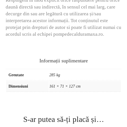
Respingem în mod explicit orice răspundere pentru orice
daună directă sau indirectă, în sensul cel mai larg, care
decurge din sau are legătură cu utilizarea și/sau
interpretarea acestor informații. Tot conținutul este
protejat prin drepturi de autor si poate fi utilizat numai cu
acordul scris al echipei pompedecalduramaxa.ro.
Informații suplimentare
Greutate
285 kg
Dimensiuni
161 × 71 × 127 cm
S-ar putea să-ți placă și…