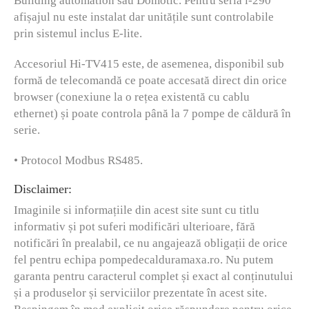
Building automation sau Domotic. Pentru seria i-290
afișajul nu este instalat dar unitățile sunt controlabile
prin sistemul inclus E-lite.
Accesoriul Hi-TV415 este, de asemenea, disponibil sub
formă de telecomandă ce poate accesată direct din orice
browser (conexiune la o rețea existentă cu cablu
ethernet) și poate controla până la 7 pompe de căldură în
serie.
• Protocol Modbus RS485.
Disclaimer:
Imaginile si informațiile din acest site sunt cu titlu
informativ și pot suferi modificări ulterioare, fără
notificări în prealabil, ce nu angajează obligații de orice
fel pentru echipa pompedecalduramaxa.ro. Nu putem
garanta pentru caracterul complet și exact al conținutului
și a produselor și serviciilor prezentate în acest site.