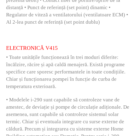
prezenta debit) • Contact liber de pornire/oprire de la
distanță • Punct de referință (set point) dinamic •
Regulator de viteză a ventilatorului (ventilatoare ECM) •
Al 2-lea punct de referință (set point dublu)
ELECTRONICĂ V415
• Toate unitățile funcționează în trei moduri diferite:
încălzire, răcire și apă caldă menajeră. Există programe
specifice care sporesc performantele in toate condițiile.
Chiar și funcționarea pompei în funcție de curba de
temperatura exterioară.
• Modelele i-290 sunt capabile să controleze vane de
amestec, de deviație și pompe de circulație adiționale. De
asemenea, sunt capabile să controleze sistemul solar
termic. Chiar și eventuala integrare cu surse externe de
căldură. Precum și integrarea cu sisteme externe Home