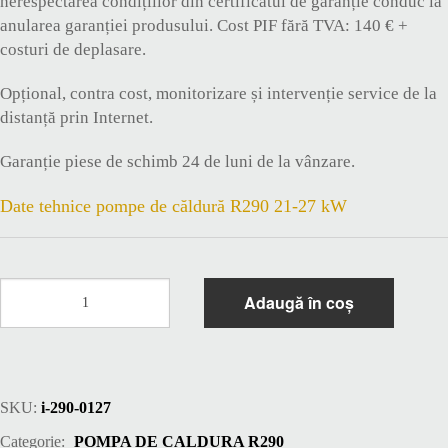
nerespectarea condițiilor din certificatul de garanție conduc la
anularea garanției produsului. Cost PIF fără TVA: 140 € +
costuri de deplasare.
Opțional, contra cost, monitorizare și intervenție service de la
distanță prin Internet.
Garanție piese de schimb 24 de luni de la vânzare.
Date tehnice pompe de căldură R290 21-27 kW
Cantitate
Adaugă în coș
Pompa
de
caldura
27
kW
SKU:
i-290-0127
R290
MAXA
Categorie:
POMPA DE CALDURA R290