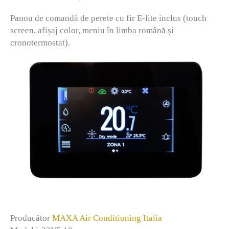
Panou de comandă de perete cu fir E-lite inclus (touch
screen, afișaj color, meniu în limba română și
cronotermostat).
Producător
MAXA Air Conditioning Italia