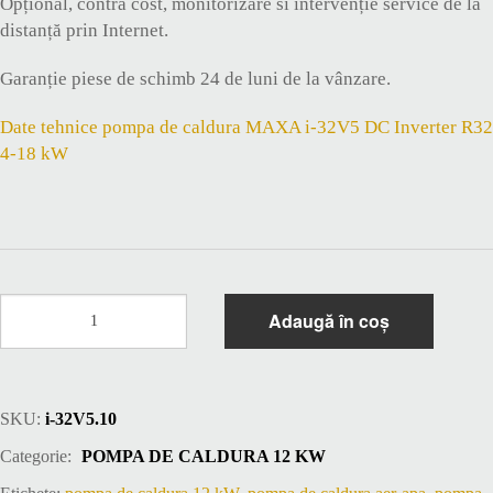
Opțional, contra cost, monitorizare si intervenție service de la
distanță prin Internet.
Garanție piese de schimb 24 de luni de la vânzare.
Date tehnice pompa de caldura MAXA i-32V5 DC Inverter R32
4-18 kW
Cantitate
Adaugă în coș
Pompa
de
caldura
12
SKU:
i-32V5.10
kW
MAXA
Categorie:
POMPA DE CALDURA 12 KW
i-
32V5