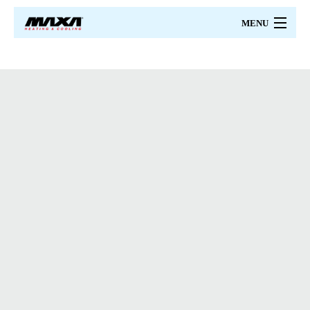
MENU
MAXA
PRODUSE
PRETURI
CATALOAGE
PROIECTARE
CERTIFICARI
SERVICII
CONTACT