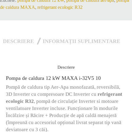
Etichete:
pompa de caldura 12 kW
,
pompa de caldura aer-apa
,
pompa
10
de caldura MAXA
,
refrigerant ecologic R32
DESCRIERE
INFORMAȚII SUPLIMENTARE
Descriere
Pompa de caldura 12 kW MAXA i-32V5 10
Pompă de caldura tip Aer-Apa monofazată, reversibilă,
3D Inverter cu compresoare DC Inverter cu
refrigerant
ecologic R32
, pompă de circulație Inverter si motoare
ventilatoare Inverter incluse. Funcționare în modurile
Încălzire și Răcire + Producție de apă caldă menajeră
(împreună cu accesoriul opțional livrat separat tip vană
deviatoare cu 3 căi).