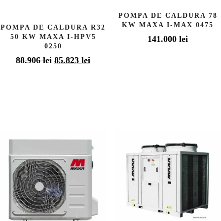
POMPA DE CALDURA 78
KW MAXA I-MAX 0475
POMPA DE CALDURA R32
50 KW MAXA I-HPV5
141.000
lei
0250
Prețul
Prețul
88.906
lei
85.823
lei
inițial
curent
a
este:
fost:
85.823 lei.
88.906 lei.