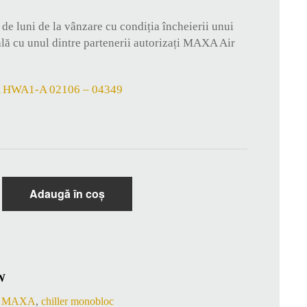
de luni de la vânzare cu condiția încheierii unui
lă cu unul dintre partenerii autorizați MAXA Air
XA HWA1-A 02106 – 04349
Adaugă în coș
W
er MAXA
,
chiller monobloc