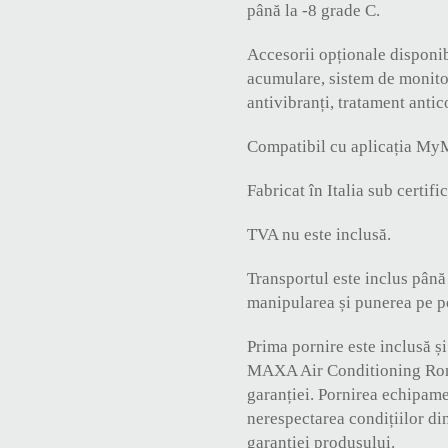
până la -8 grade C.
PRODUCȚIE APĂ CALDĂ CALID
Accesorii opționale disponib
acumulare, sistem de monitor
antivibranți, tratament anti
Compatibil cu aplicația My
Fabricat în Italia sub cert
TVA nu este inclusă.
Transportul este inclus până 
manipularea și punerea pe p
Prima pornire este inclusă ș
MAXA Air Conditioning Român
garanției. Pornirea echipame
nerespectarea condițiilor di
garanției produsului.