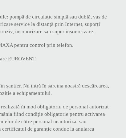
O
ile: pompă de circulație simplă sau dublă, vas de
izare service la distanță prin Internet, suporți
coroziv, insonorizare sau super insonorizare.
MAXA pentru control prin telefon.
ificare EUROVENT.
în șantier. Nu intră în sarcina noastră descărcarea,
ozitie a echipamentului.
i realizată în mod obligatoriu de personal autorizat
ia fiind condiție obligatorie pentru activarea
ntelor de către personal neautorizat sau
n certificatul de garanție conduc la anularea