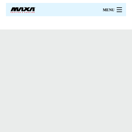
MENU
MAXA
PRODUSE
PRETURI
CATALOAGE
PROIECTARE
CERTIFICARI
SERVICII
CONTACT