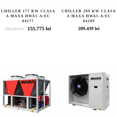
CHILLER 177 KW CLASA
CHILLER 209 KW CLASA
A MAXA HWA1-A/EC
A MAXA HWA1-A/EC
04177
04209
Prețul
155.775
lei
Prețul
209.439
lei
160.319
lei
inițial
curent
a
este:
fost:
155.775 lei.
160.319 lei.