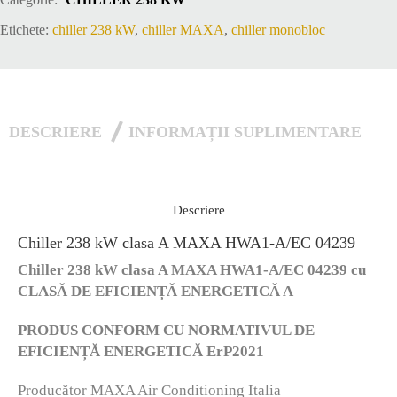
A/EC
Etichete:
chiller 238 kW
,
chiller MAXA
,
chiller monobloc
04239
DESCRIERE
INFORMAȚII SUPLIMENTARE
Descriere
Chiller 238 kW clasa A MAXA HWA1-A/EC 04239
Chiller 238 kW clasa A MAXA HWA1-A/EC 04239 cu
CLASĂ DE EFICIENȚĂ ENERGETICĂ A
PRODUS CONFORM CU NORMATIVUL DE
EFICIENȚĂ ENERGETICĂ ErP2021
Producător MAXA Air Conditioning Italia