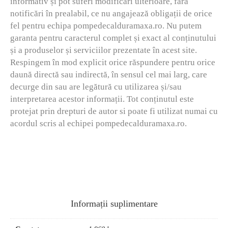
informativ și pot suferi modificări ulterioare, fără
notificări în prealabil, ce nu angajează obligații de orice
fel pentru echipa pompedecalduramaxa.ro. Nu putem
garanta pentru caracterul complet și exact al conținutului
și a produselor și serviciilor prezentate în acest site.
Respingem în mod explicit orice răspundere pentru orice
daună directă sau indirectă, în sensul cel mai larg, care
decurge din sau are legătură cu utilizarea și/sau
interpretarea acestor informații. Tot conținutul este
protejat prin drepturi de autor si poate fi utilizat numai cu
acordul scris al echipei pompedecalduramaxa.ro.
Informații suplimentare