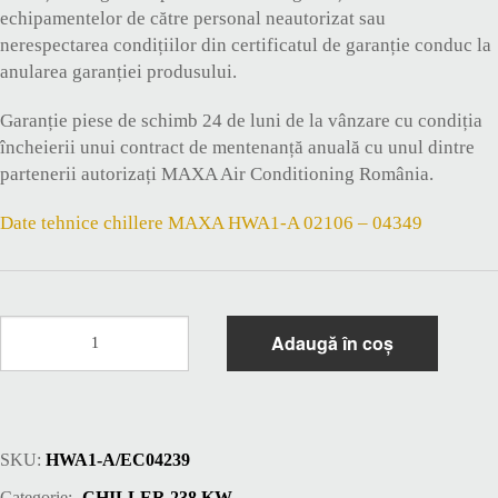
echipamentelor de către personal neautorizat sau
nerespectarea condițiilor din certificatul de garanție conduc la
anularea garanției produsului.
Garanție piese de schimb 24 de luni de la vânzare cu condiția
încheierii unui contract de mentenanță anuală cu unul dintre
partenerii autorizați MAXA Air Conditioning România.
Date tehnice chillere MAXA HWA1-A 02106 – 04349
Cantitate
Adaugă în coș
Chiller
238
kW
clasa
A
SKU:
HWA1-A/EC04239
MAXA
HWA1-
Categorie:
CHILLER 238 KW