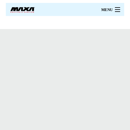
MENU
MAXA
PRODUSE
PRETURI
CATALOAGE
PROIECTARE
CERTIFICARI
SERVICII
CONTACT