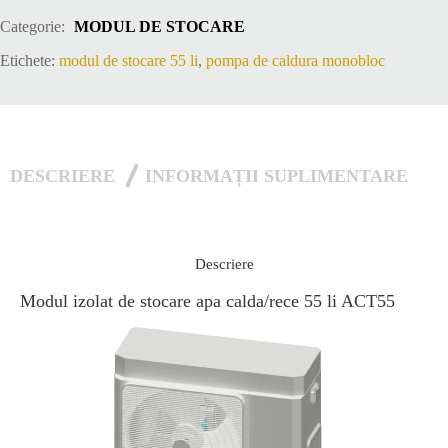
55
Categorie:
MODUL DE STOCARE
li
Etichete:
modul de stocare 55 li
,
pompa de caldura monobloc
ACT55
DESCRIERE
INFORMAȚII SUPLIMENTARE
Descriere
Modul izolat de stocare apa calda/rece 55 li ACT55