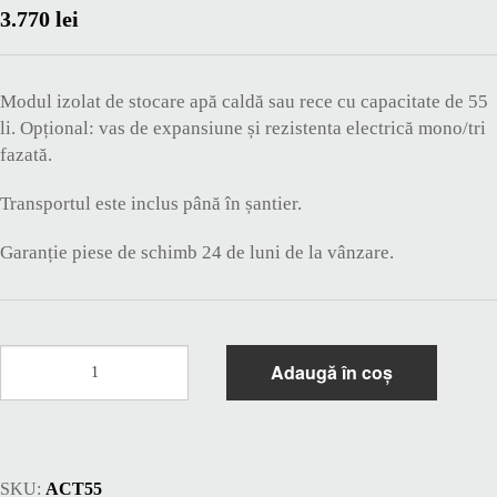
3.770
lei
Modul izolat de stocare apă caldă sau rece cu capacitate de 55
li. Opțional: vas de expansiune și rezistenta electrică mono/tri
fazată.
Transportul este inclus până în șantier.
Garanție piese de schimb 24 de luni de la vânzare.
Cantitate
Adaugă în coș
Modul
izolat
de
stocare
apa
SKU:
ACT55
calda/rece